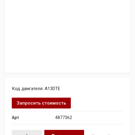
Код двигателя: A13DTE
Запросить стоимость
Арт
4877362
Двигатель VAUXHALL Astra ES CDTI quantity