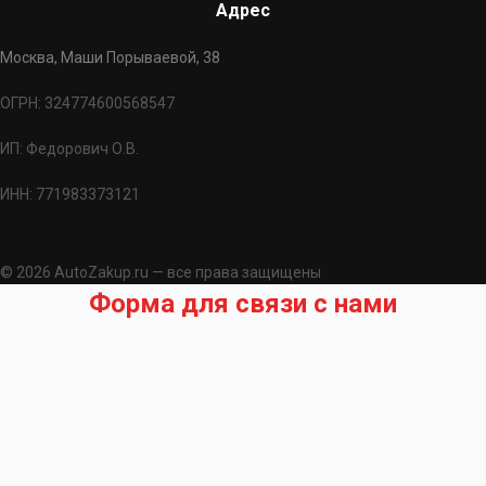
Адрес
Москва, Маши Порываевой, 38
ОГРН: 324774600568547
ИП: Федорович О.В.
ИНН: 771983373121
© 2026 AutoZakup.ru — все права защищены
Форма для связи с нами
Запрос на подбор запчасти