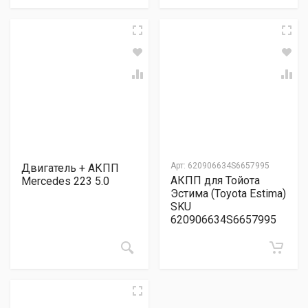
Арт:
620906634S6657995
Двигатель + АКПП
АКПП для Тойота
Mercedes 223 5.0
Эстима (Toyota Estima)
SKU
620906634S6657995