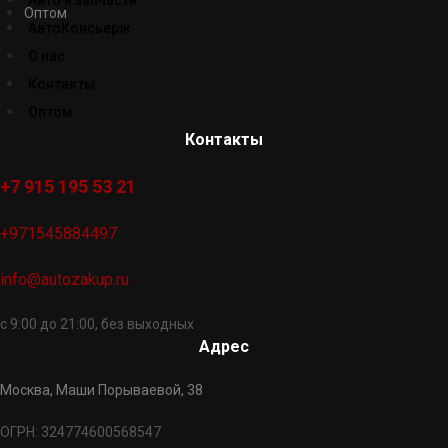
Авто и запчасти
Оптом
АвтоКонсьерж
О нас
Контакты
Оптом
Контакты
+7 915 195 53 21
+971545884497
info@autozakup.ru
с 9:00 до 21:00, без выходных
Адрес
Москва, Маши Порываевой, 38
ОГРН: 324774600568547