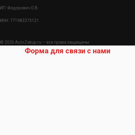
ИП: Федорович О.В.
ИНН: 771983373121
© 2026 AutoZakup.ru — все права защищены
Форма для связи с нами
Запрос на подбор запчасти