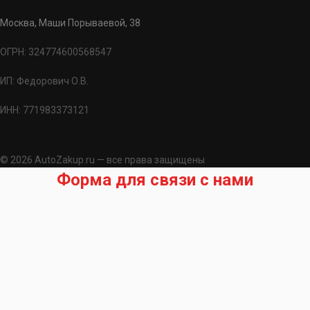
Москва, Маши Порываевой, 38
ОГРН: 324774600568547
ИП: Федорович О.В.
ИНН: 771983373121
© 2026 AutoZakup.ru — все права защищены
Форма для связи с нами
Запрос на подбор запчасти