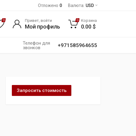
Отложено
0
Валюта:
USD
Привет, войти
Корзина
0
0
Мой профиль
0.00
$
Телефон для
+971585964655
звонков
Запросить стоимость