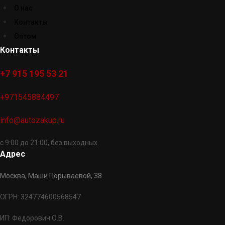
О нас
Контакты
Оптом
Контакты
+7 915 195 53 21
+971545884497
info@autozakup.ru
с 9:00 до 21:00, без выходных
Адрес
Москва, Маши Порываевой, 38
ОГРН: 324774600568547
ИП: Федорович О.В.