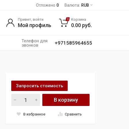
Отложено
0
Валюта:
RUB
Привет, войти
Корзина
0
Мой профиль
0.00
руб.
Телефон для
+971585964655
звонков
Запросить стоимость
AUDI Q7 QUATTRO 2022год, 5.5 TFSI в полной комплектации 
В корзину
В избранное
Сравнить