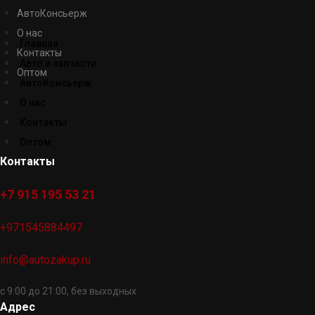
АвтоКонсьерж
О нас
Главная
Контакты
Авто и запчасти
Оптом
АвтоКонсьерж
О нас
Контакты
Оптом
Контакты
+7 915 195 53 21
+971545884497
info@autozakup.ru
с 9:00 до 21:00, без выходных
Адрес