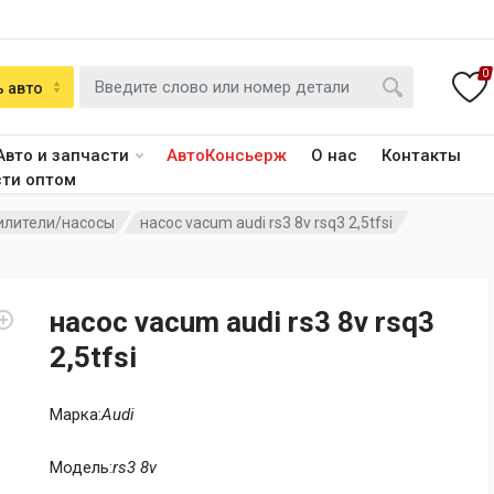
0
 авто
Авто и запчасти
АвтоКонсьерж
О нас
Контакты
сти оптом
илители/насосы
насос vacum audi rs3 8v rsq3 2,5tfsi
насос vacum audi rs3 8v rsq3
2,5tfsi
Марка:
Audi
Модель:
rs3 8v