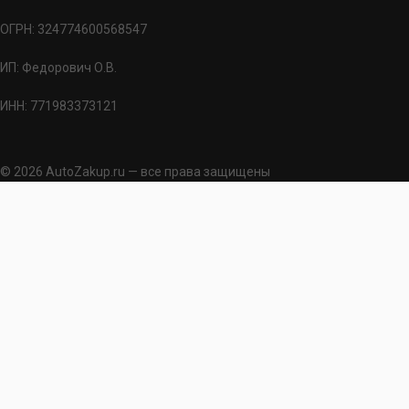
ОГРН: 324774600568547
ИП: Федорович О.В.
ИНН: 771983373121
© 2026 AutoZakup.ru — все права защищены