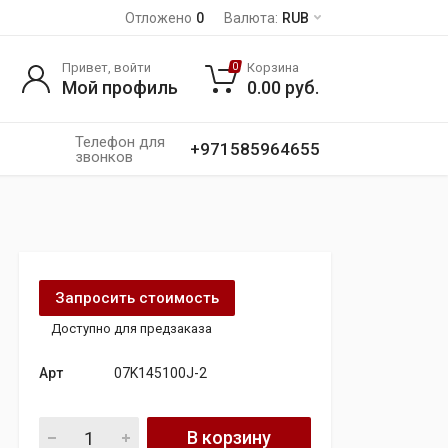
Отложено
0
Валюта:
RUB
Привет, войти
Корзина
0
Мой профиль
0.00
руб.
Телефон для
+971585964655
звонков
Запросить стоимость
Доступно для предзаказа
Арт
07K145100J-2
насос vacum audi rs3 8v rsq3 2,5tfsi quantity
В корзину