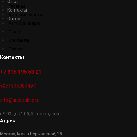
О нас
Главная
Контакты
Авто и запчасти
Оптом
АвтоКонсьерж
О нас
Контакты
Оптом
Контакты
+7 915 195 53 21
+971545884497
info@autozakup.ru
с 9:00 до 21:00, без выходных
Адрес
Москва, Маши Порываевой, 38