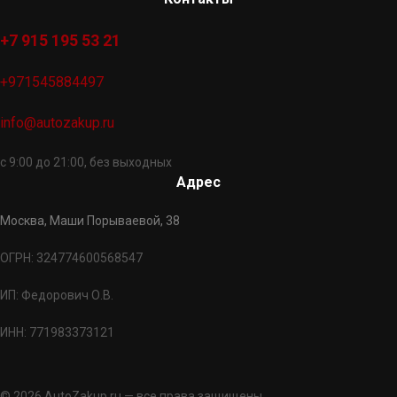
+7 915 195 53 21
+971545884497
info@autozakup.ru
с 9:00 до 21:00, без выходных
Адрес
Москва, Маши Порываевой, 38
ОГРН: 324774600568547
ИП: Федорович О.В.
ИНН: 771983373121
© 2026 AutoZakup.ru — все права защищены