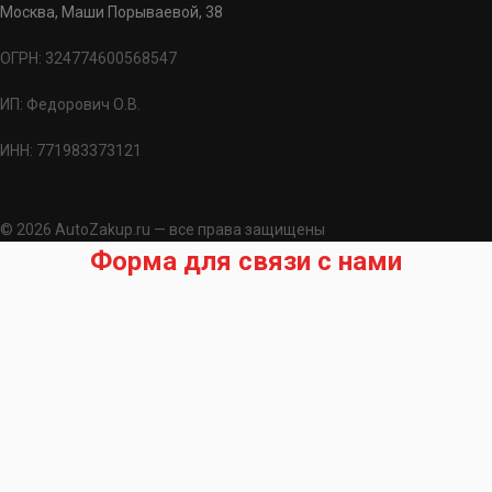
Москва, Маши Порываевой, 38
ОГРН: 324774600568547
ИП: Федорович О.В.
ИНН: 771983373121
© 2026 AutoZakup.ru — все права защищены
Форма для связи с нами
Запрос на подбор запчасти