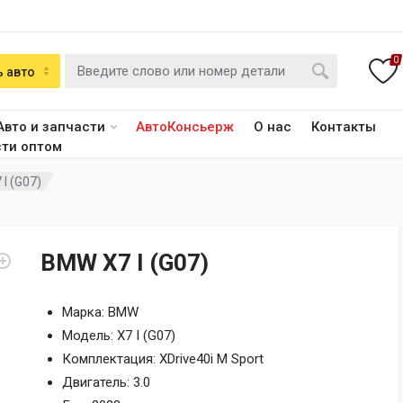
0
 авто
Авто и запчасти
АвтоКонсьерж
О нас
Контакты
сти оптом
I (G07)
BMW X7 I (G07)
Марка: BMW
Модель: X7 I (G07)
Комплектация: XDrive40i M Sport
Двигатель: 3.0