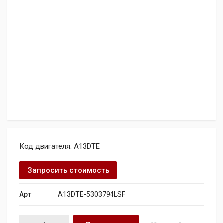
Код двигателя: A13DTE
Запросить стоимость
Арт
A13DTE-5303794LSF
Двигатель VAUXHALL Corsa CDTI Ecoflex S/S quantity