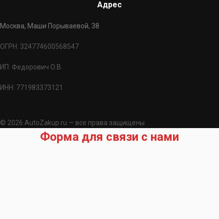
Адрес
Москва, Маши Порываевой, 38
ОГРН: 324774600568547
ИП: Федорович О.В.
ИНН: 771983373121
© 2026 AutoZakup.ru — все права защищены
Форма для связи с нами
Запрос на подбор запчасти