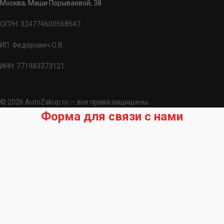
Москва, Маши Порываевой, 38
ОГРН: 324774600568547
ИП: Федорович О.В.
ИНН: 771983373121
© 2026 AutoZakup.ru — все права защищены
Форма для связи с нами
Запрос на подбор запчасти