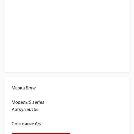
Марка:
Bmw
Модель:
5 series
Арткул:
a0156
Состояние:
б/у