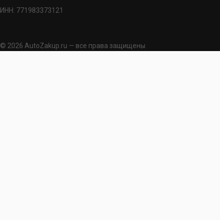
ИНН: 771983373121
© 2026 AutoZakup.ru — все права защищены