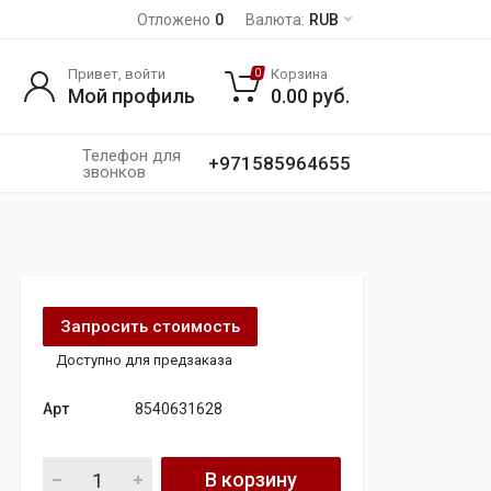
Отложено
0
Валюта:
RUB
Привет, войти
Корзина
0
Мой профиль
0.00
руб.
Телефон для
+971585964655
звонков
Запросить стоимость
Доступно для предзаказа
Арт
8540631628
Mercedes w210 w211 w203 ml 2.7 270 cdi коллектор quantity
В корзину