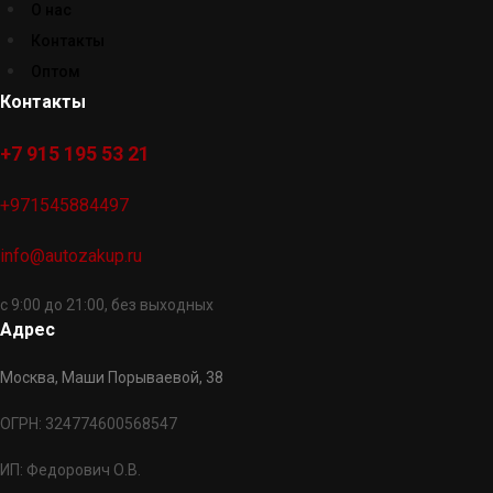
О нас
Контакты
Оптом
Контакты
+7 915 195 53 21
+971545884497
info@autozakup.ru
с 9:00 до 21:00, без выходных
Адрес
Москва, Маши Порываевой, 38
ОГРН: 324774600568547
ИП: Федорович О.В.