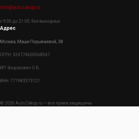
info@autozakup.ru
с 9:00 до 21:00, без выходных
Адрес
Москва, Маши Порываевой, 38
ОГРН: 324774600568547
ИП: Федорович О.В.
ИНН: 771983373121
© 2026 AutoZakup.ru — все права защищены