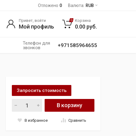
Отложено
0
Валюта:
RUB
Привет, войти
Корзина
0
Мой профиль
0.00
руб.
Телефон для
+971585964655
звонков
Запросить стоимость
Переднее сиденье для AUDI Q7 C4 2021 quantity
В корзину
В избранное
Сравнить