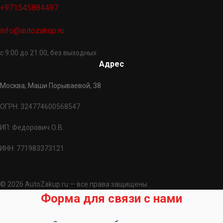
+971545884497
info@autozakup.ru
с 9:00 до 21:00, без выходных
Адрес
Москва, Маши Порываевой, 38
ОГРН: 324774600568547
ИП: Федорович О.В.
ИНН: 771983373121
© 2026 AutoZakup.ru — все права защищены
Форма для связи с нами