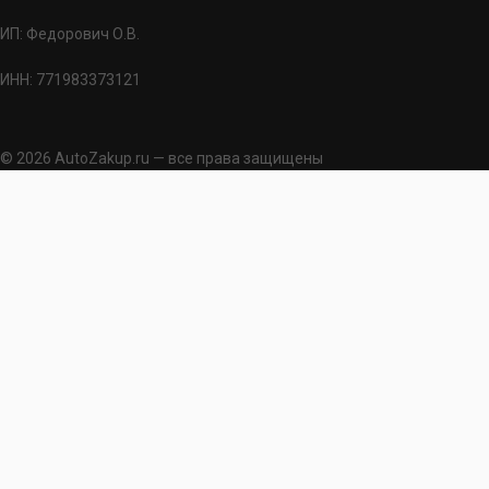
ИП: Федорович О.В.
ИНН: 771983373121
© 2026 AutoZakup.ru — все права защищены