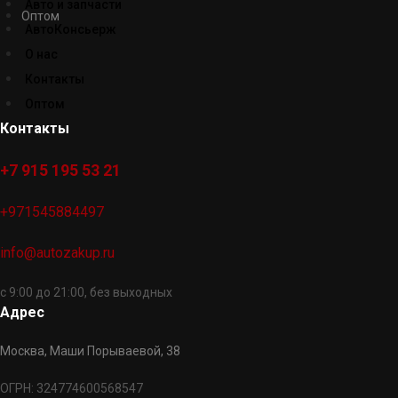
Авто и запчасти
Оптом
АвтоКонсьерж
О нас
Контакты
Оптом
Контакты
+7 915 195 53 21
+971545884497
info@autozakup.ru
с 9:00 до 21:00, без выходных
Адрес
Москва, Маши Порываевой, 38
ОГРН: 324774600568547