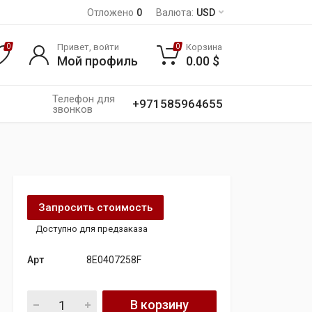
Отложено
0
Валюта:
USD
Привет, войти
Корзина
0
0
Мой профиль
0.00
$
Телефон для
+971585964655
звонков
Запросить стоимость
Доступно для предзаказа
Арт
8E0407258F
Поворотный Кулак для Audi quantity
В корзину