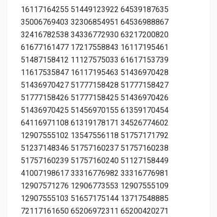
16117164255 51449123922 64539187635
35006769403 32306854951 64536988867
32416782538 34336772930 63217200820
61677161477 17217558843 16117195461
51487158412 11127575033 61617153739
11617535847 16117195463 51436970428
51436970427 51777158428 51777158427
51777158426 51777158425 51436970426
51436970425 51456970155 61359170454
64116971108 61319178171 34526774602
12907555102 13547556118 51757171792
51237148346 51757160237 51757160238
51757160239 51757160240 51127158449
41007198617 33316776982 33316776981
12907571276 12906773553 12907555109
12907555103 51657175144 13717548885
72117161650 65206972311 65200420271