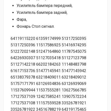
Усилитель бампера передний,
Усилитель бампера задний,
Фара,
Фонарь Стоп сигнал.
64119115220 61359174999 51317250395
51317250396 11517586925 51416974295
51227202148 51247164860 11787545075
64226930307 51127035418 51127123798
51127142218 66202184263 11148483798
61617153736 51477145941 51477145942
65138379378 63218409011 63218409012
51757171791 63126934836 63126939069
11537609944 11537555281 13627566785
17127537109 12427585241 13907572234
17127537108 11157559528 33526781921
33526781922 34516788219 64319175465