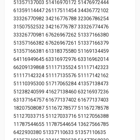
51357137003 51416970172 51476972444
61359114447 26117511454 34436772102
33326770982 34216776788 32306786254
31507552532 34216776787 33326774476
33326770981 67626967262 51337166380
51357166382 67626967261 51337166379
51357166381 61318375580 51169134459
64116949645 63316972976 63316962014
66209139868 51117135524 51117142323
51117142324 51117135576 51117142162
51110395300 51717065284 41357138473
51238240599 41627138460 63216937236
63137164757 61677137402 61677137403
18207508087 51167278577 51167278578
51127033715 51127033716 51127056388
11787544655 11787544654 13627566785
6422930380 51337110633 51357110635