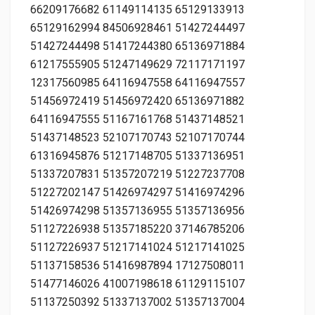
66209176682 61149114135 65129133913
65129162994 84506928461 51427244497
51427244498 51417244380 65136971884
61217555905 51247149629 72117171197
12317560985 64116947558 64116947557
51456972419 51456972420 65136971882
64116947555 51167161768 51437148521
51437148523 52107170743 52107170744
61316945876 51217148705 51337136951
51337207831 51357207219 51227237708
51227202147 51426974297 51416974296
51426974298 51357136955 51357136956
51127226938 51357185220 37146785206
51127226937 51217141024 51217141025
51137158536 51416987894 17127508011
51477146026 41007198618 61129115107
51137250392 51337137002 51357137004