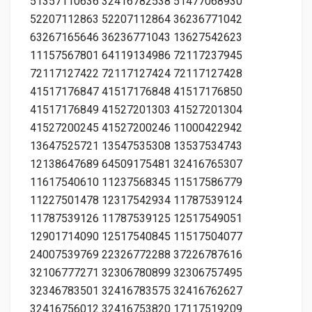
51357110636 32416782538 51477068930
52207112863 52207112864 36236771042
63267165646 36236771043 13627542623
11157567801 64119134986 72117237945
72117127422 72117127424 72117127428
41517176847 41517176848 41517176850
41517176849 41527201303 41527201304
41527200245 41527200246 11000422942
13647525721 13547535308 13537534743
12138647689 64509175481 32416765307
11617540610 11237568345 11517586779
11227501478 12317542934 11787539124
11787539126 11787539125 12517549051
12901714090 12517540845 11517504077
24007539769 22326772288 37226787616
32106777271 32306780899 32306757495
32346783501 32416783575 32416762627
32416756012 32416753820 17117519209