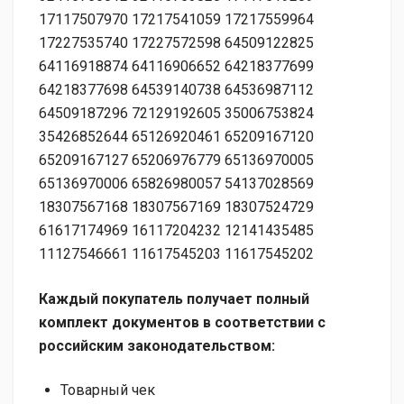
17117507970 17217541059 17217559964
17227535740 17227572598 64509122825
64116918874 64116906652 64218377699
64218377698 64539140738 64536987112
64509187296 72129192605 35006753824
35426852644 65126920461 65209167120
65209167127 65206976779 65136970005
65136970006 65826980057 54137028569
18307567168 18307567169 18307524729
61617174969 16117204232 12141435485
11127546661 11617545203 11617545202
Каждый покупатель получает полный
комплект документов в соответствии с
российским законодательством:
Товарный чек