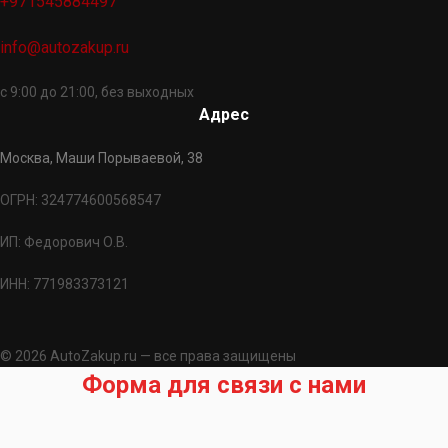
+971545884497
info@autozakup.ru
с 9:00 до 21:00, без выходных
Адрес
Москва, Маши Порываевой, 38
ОГРН: 324774600568547
ИП: Федорович О.В.
ИНН: 771983373121
© 2026 AutoZakup.ru — все права защищены
Форма для связи с нами
Запрос на подбор запчасти