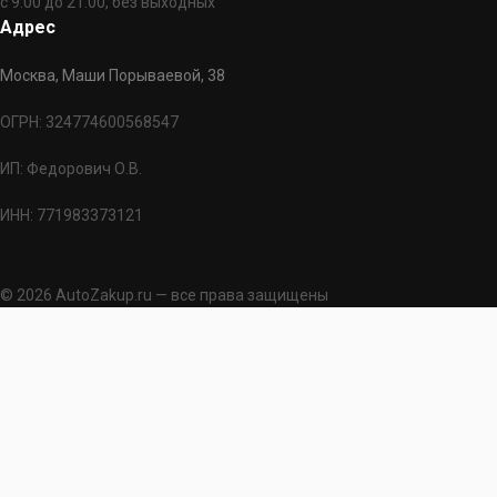
с 9:00 до 21:00, без выходных
Адрес
Москва, Маши Порываевой, 38
ОГРН: 324774600568547
ИП: Федорович О.В.
ИНН: 771983373121
© 2026 AutoZakup.ru — все права защищены