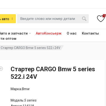
0
 авто
Авто и запчасти
АвтоКонсьерж
О нас
Контакты
сти оптом
Стартер CARGO Bmw 5 series 522.i 24V
Стартер CARGO Bmw 5 series
522.i 24V
Марка:
Bmw
Модель:
5 series