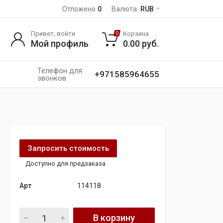
Отложено
0
Валюта:
RUB
Привет, войти
Корзина
0
Мой профиль
0.00
руб.
Телефон для
+971585964655
звонков
Запросить стоимость
Доступно для предзаказа
Арт
114118
Стартер CARGO Bmw 5 series 522.i 24V quantity
В корзину