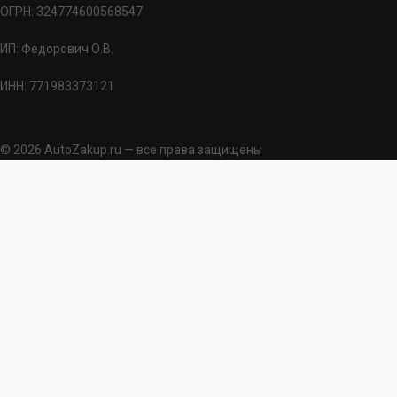
ОГРН: 324774600568547
ИП: Федорович О.В.
ИНН: 771983373121
© 2026 AutoZakup.ru — все права защищены