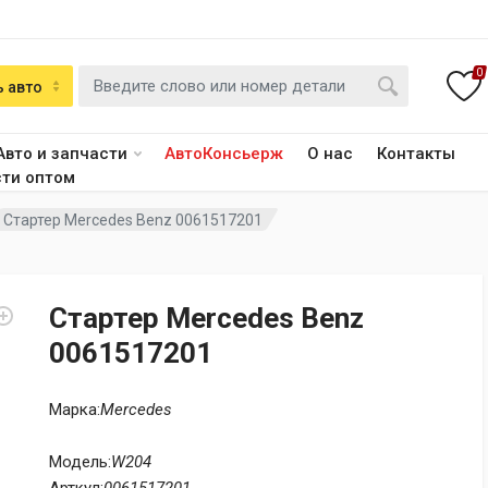
0
 авто
Авто и запчасти
АвтоКонсьерж
О нас
Контакты
сти оптом
Стартер Mercedes Benz 0061517201
Стартер Mercedes Benz
0061517201
Марка:
Mercedes
Модель:
W204