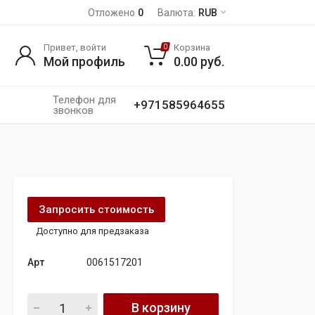
Отложено
0
Валюта:
RUB
Привет, войти
Корзина
0
Мой профиль
0.00
руб.
Телефон для
+971585964655
звонков
Запросить стоимость
Доступно для предзаказа
Арт
0061517201
Стартер Mercedes Benz 0061517201 quantity
В корзину