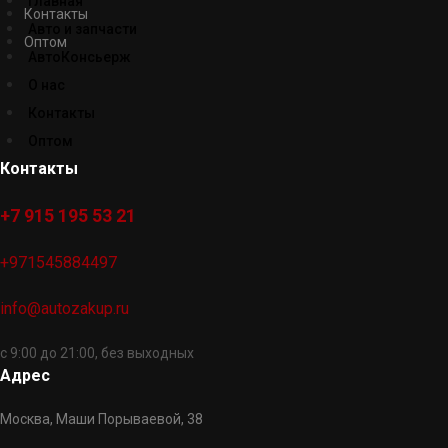
Главная
Контакты
Авто и запчасти
Оптом
АвтоКонсьерж
О нас
Контакты
Оптом
Контакты
+7 915 195 53 21
+971545884497
info@autozakup.ru
с 9:00 до 21:00, без выходных
Адрес
Москва, Маши Порываевой, 38