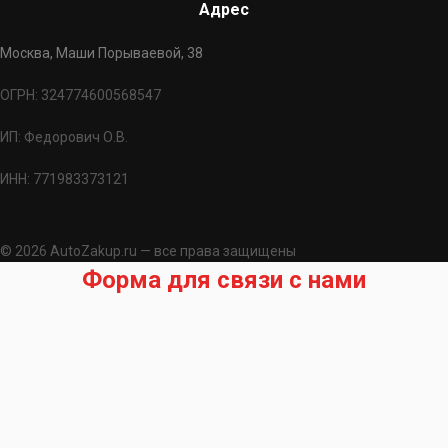
Адрес
Москва, Маши Порываевой, 38
ОГРН: 324774600568547
ИП: Федорович О.В.
ИНН: 771983373121
© 2026 AutoZakup.ru — все права защищены
Форма для связи с нами
Запрос на подбор запчасти