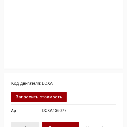
Код двигателя: DCXA
Запросить стоимость
Арт
DCXA136077
Двигатель SKODA Superb SE TDI DSG – запчасти/ремонт qua