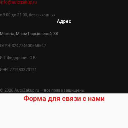
info@autozakup.ru
с 9:00 до 21:00, без выходных
Адрес
Москва, Маши Порываевой, 38
ОГРН: 324774600568547
ИП: Федорович О.В.
ИНН: 771983373121
© 2026 AutoZakup.ru — все права защищены
Форма для связи с нами
Запрос на подбор запчасти