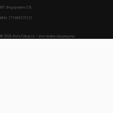
ИП: Федорович О.В.
ИНН: 771983373121
© 2026 AutoZakup.ru — все права защищены