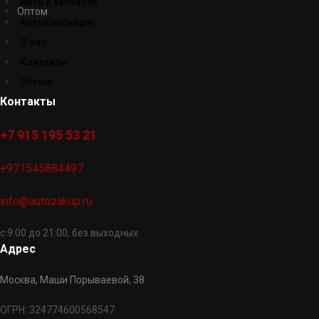
Авто и запчасти
Оптом
АвтоКонсьерж
О нас
Контакты
Оптом
Контакты
+7 915 195 53 21
+971545884497
info@autozakup.ru
с 9:00 до 21:00, без выходных
Адрес
Москва, Маши Порываевой, 38
ОГРН: 324774600568547