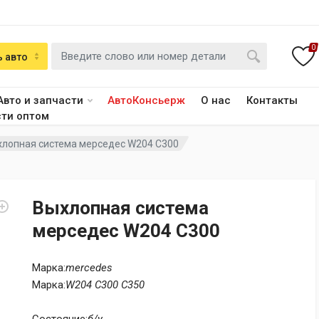
0
 авто
Авто и запчасти
АвтоКонсьерж
О нас
Контакты
сти оптом
хлопная система мерседес W204 C300
Выхлопная система
мерседес W204 C300
Марка:
mercedes
Марка:
W204 C300 C350