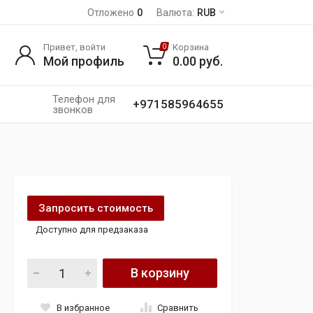
Отложено
0
Валюта:
RUB
Привет, войти
Корзина
0
Мой профиль
0.00
руб.
Телефон для
+971585964655
звонков
Запросить стоимость
Доступно для предзаказа
Выхлопная система мерседес W204 C300 quantity
В корзину
В избранное
Сравнить