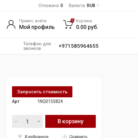
Отложено
0
Валюта:
RUB
Привет, войти
Корзина
0
Мой профиль
0.00
руб.
Телефон для
+971585964655
звонков
Запросить стоимость
Арт
1NQ0155824
Двигатель TOYOTA Yaris TR VVT-i quantity
В корзину
В избранное
Сравнить