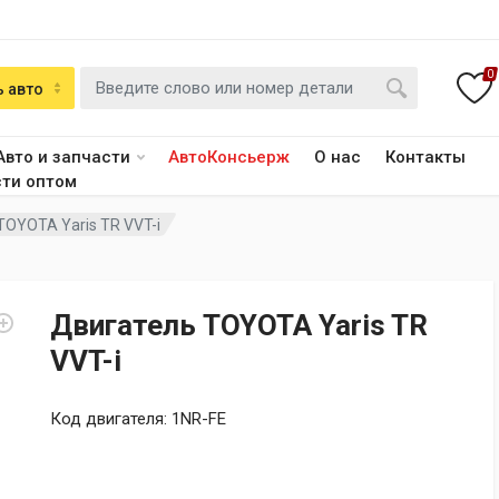
0
 авто
Авто и запчасти
АвтоКонсьерж
О нас
Контакты
сти оптом
TOYOTA Yaris TR VVT-i
Двигатель TOYOTA Yaris TR
VVT-i
Код двигателя: 1NR-FE