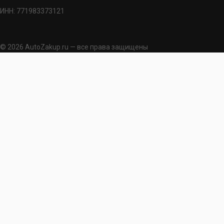
ИНН: 771983373121
© 2026 AutoZakup.ru — все права защищены