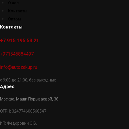
О нас
Контакты
Оптом
Контакты
+7 915 195 53 21
+971545884497
info@autozakup.ru
с 9:00 до 21:00, без выходных
Адрес
Москва, Маши Порываевой, 38
ОГРН: 324774600568547
ИП: Федорович О.В.