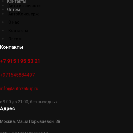
Контакты
Авто и запчасти
Оптом
АвтоКонсьерж
О нас
Контакты
Оптом
Контакты
+7 915 195 53 21
+971545884497
info@autozakup.ru
с 9:00 до 21:00, без выходных
Адрес
Москва, Маши Порываевой, 38