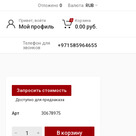
Отложено
0
Валюта:
RUB
Привет, войти
Корзина
0
Мой профиль
0.00
руб.
Телефон для
+971585964655
звонков
Запросить стоимость
Доступно для предзаказа
Арт
30678975
Жгут проводов парктроника для Volvo quantity
В корзину