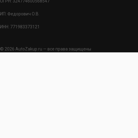
ОГРН: 324774600568547
ИП: Федорович О.В.
ИНН: 771983373121
© 2026 AutoZakup.ru — все права защищены