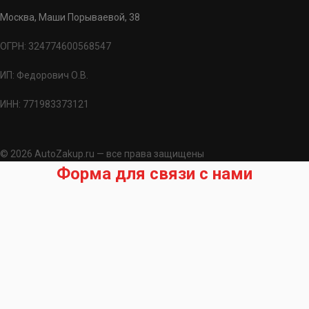
Москва, Маши Порываевой, 38
ОГРН: 324774600568547
ИП: Федорович О.В.
ИНН: 771983373121
© 2026 AutoZakup.ru — все права защищены
Форма для связи с нами
Запрос на подбор запчасти