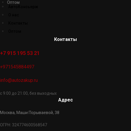
Оптом
АвтоКонсьерж
О нас
Контакты
Оптом
Контакты
+7 915 195 53 21
+971545884497
info@autozakup.ru
с 9:00 до 21:00, без выходных
Адрес
Москва, Маши Порываевой, 38
ОГРН: 324774600568547