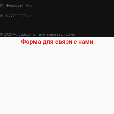
ИП: Федорович О.В.
ИНН: 771983373121
© 2026 AutoZakup.ru — все права защищены
Форма для связи с нами
Запрос на подбор запчасти