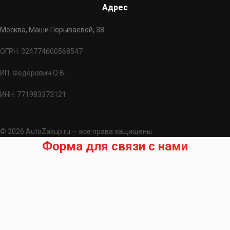
Адрес
Москва, Маши Порываевой, 38
ОГРН: 324774600568547
ИП: Федорович О.В.
ИНН: 771983373121
© 2026 AutoZakup.ru — все права защищены
Форма для связи с нами
Запрос на подбор запчасти