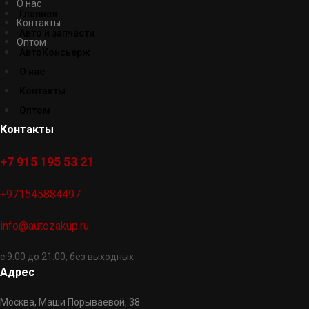
О нас
Главная
Контакты
Авто и запчасти
Оптом
АвтоКонсьерж
О нас
Контакты
Оптом
Контакты
+7 915 195 53 21
+971545884497
info@autozakup.ru
с 9:00 до 21:00, без выходных
Адрес
Москва, Маши Порываевой, 38