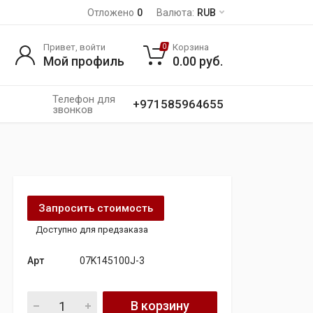
Отложено
0
Валюта:
RUB
Привет, войти
Корзина
0
Мой профиль
0.00
руб.
Телефон для
+971585964655
звонков
Запросить стоимость
Доступно для предзаказа
Арт
07K145100J-3
audi q3 rs 2.5 tfsi daz vacum насос quantity
В корзину