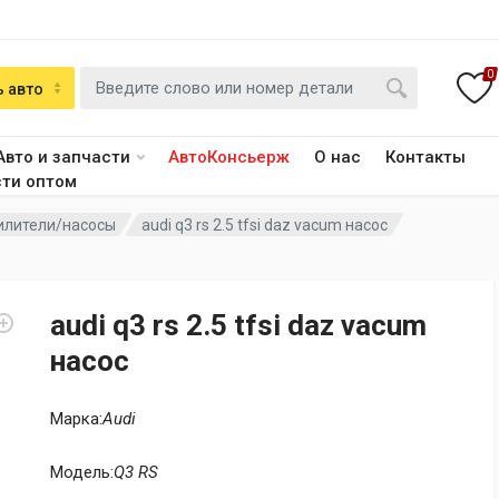
0
 авто
Авто и запчасти
АвтоКонсьерж
О нас
Контакты
сти оптом
илители/насосы
audi q3 rs 2.5 tfsi daz vacum насос
audi q3 rs 2.5 tfsi daz vacum
насос
Марка:
Audi
Модель:
Q3 RS