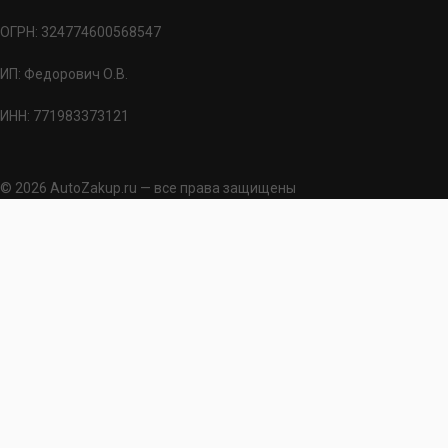
ОГРН: 324774600568547
ИП: Федорович О.В.
ИНН: 771983373121
© 2026 AutoZakup.ru — все права защищены