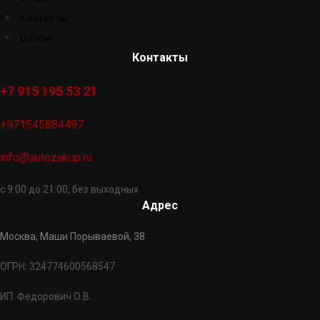
Контакты
Оптом
Контакты
+7 915 195 53 21
+971545884497
info@autozakup.ru
с 9:00 до 21:00, без выходных
Адрес
Москва, Маши Порываевой, 38
ОГРН: 324774600568547
ИП: Федорович О.В.