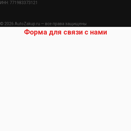
ИНН: 771983373121
© 2026 AutoZakup.ru — все права защищены
Форма для связи с нами
Запрос на подбор запчасти