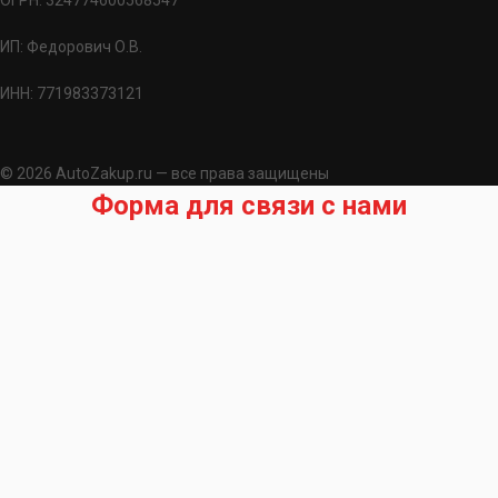
ОГРН: 324774600568547
ИП: Федорович О.В.
ИНН: 771983373121
© 2026 AutoZakup.ru — все права защищены
Форма для связи с нами
Запрос на подбор запчасти