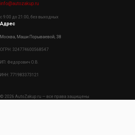
info@autozakup.ru
с 9:00 до 21:00, без выходных
Адрес
Москва, Маши Порываевой, 38
ОГРН: 324774600568547
ИП: Федорович О.В.
ИНН: 771983373121
© 2026 AutoZakup.ru — все права защищены