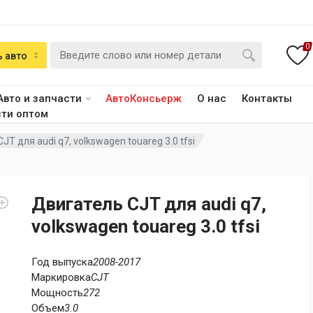
0
 авто
Авто и запчасти
АвтоКонсьерж
О нас
Контакты
сти оптом
JT для audi q7, volkswagen touareg 3.0 tfsi
Двигатель CJT для audi q7,
volkswagen touareg 3.0 tfsi
Год выпуска
2008-2017
Маркировка
CJT
Мощность
272
Объем
3.0