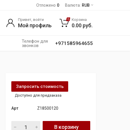
Отложено
0
Валюта:
RUB
Привет, войти
Корзина
0
Мой профиль
0.00
руб.
Телефон для
+971585964655
звонков
Запросить стоимость
Доступно для предзаказа
Арт
Z18500120
Двигатель CJT для audi q7, volkswagen touareg 3.0 tfsi quant
В корзину