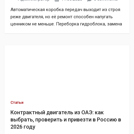
Автоматическая коробка передач выходит из строя
реже двигателя, но её ремонт способен напугать
ценником не меньше. Переборка гидроблока, замена
мехатроника или комплекта сцеплений на
современном автомате нередко обходится в сумму,
сопоставимую с контрактным агрегатом целиком.
Поэтому при серьёзной неисправности многие
выбирают не ремонт, а замену на контрактную АКПП.
В 2026 году один из самых выгодных […]
Статьи
Контрактный двигатель из ОАЭ: как
выбрать, проверить и привезти в Россию в
2026 году