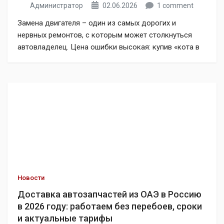
Администратор
02.06.2026
1 comment
Замена двигателя – один из самых дорогих и
нервных ремонтов, с которым может столкнуться
автовладелец. Цена ошибки высокая: купив «кота в
мешке», вы рискуете повторить весь процесс заново
через пару месяцев. Поэтому к выбору контрактного
мотора подходят так же серьёзно, как к покупке
самой машины. В 2026 году один из самых выгодных
источников контрактных двигателей […]
Новости
Доставка автозапчастей из ОАЭ в Россию
в 2026 году: работаем без перебоев, сроки
и актуальные тарифы