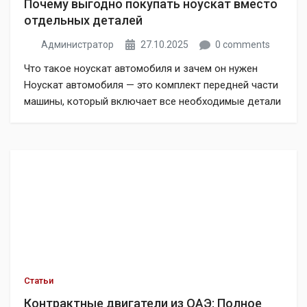
Почему выгодно покупать ноускат вместо
отдельных деталей
Администратор
27.10.2025
0 comments
Что такое ноускат автомобиля и зачем он нужен
Ноускат автомобиля — это комплект передней части
машины, который включает все необходимые детали
для восстановления после ДТП. Покупка ноуската
вместо отдельных деталей позволяет сэкономить до
70% бюджета на ремонт. Этот готовый комплект
включает бампер, фары, радиаторы, усилитель
бампера и другие важные элементы передней части
автомобиля. Многие автовладельцы […]
Статьи
Контрактные двигатели из ОАЭ: Полное