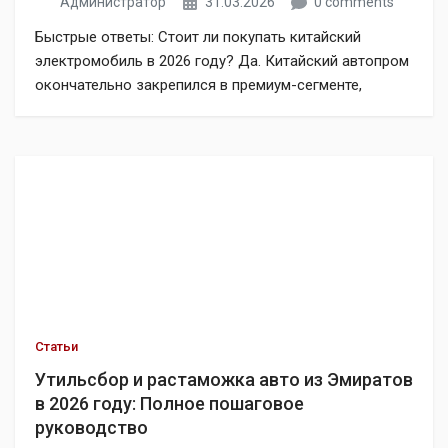
Администратор
31.03.2026
0 comments
Быстрые ответы: Стоит ли покупать китайский
электромобиль в 2026 году? Да. Китайский автопром
окончательно закрепился в премиум-сегменте,
обогнав европейских конкурентов по части софта,
автономного вождения и технологий батарей
(переход на архитектуру 800V–1000V). Какой
реальный запас хода у EV в 2026 году? Массовое
внедрение полутвердотельных батарей и улучшенных
LFP-аккумуляторов позволило достичь реального
запаса хода в 600–850 […]
Статьи
Утильсбор и растаможка авто из Эмиратов
в 2026 году: Полное пошаговое
руководство