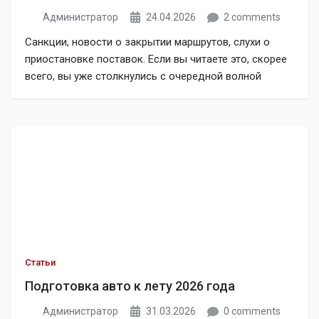
Администратор
24.04.2026
2 comments
Санкции, новости о закрытии маршрутов, слухи о
приостановке поставок. Если вы читаете это, скорее
всего, вы уже столкнулись с очередной волной
тревожных заголовков и ищете подтверждение:
работает ли доставка автозапчастей из ОАЭ в
Россию прямо сейчас. Отвечаем сразу и по делу:
поставки не отменяются, логистика идёт полным
ходом, заказы принимаются и отправляются
ежедневно. Autozakup.ru продолжает […]
Статьи
Подготовка авто к лету 2026 года
Администратор
31.03.2026
0 comments