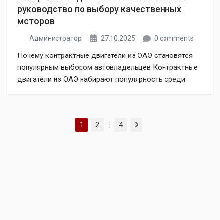
руководство по выбору качественных
моторов
Администратор
27.10.2025
0 comments
Почему контрактные двигатели из ОАЭ становятся
популярным выбором автовладельцев Контрактные
двигатели из ОАЭ набирают популярность среди
российских автолюбителей. Многие водители
задаются вопросом: где купить надежный
контрактный двигатель? Ответ прост — контрактные
Пагинация записей
1
2
4
двигатели из Объединенных Арабских Эмиратов
Next
…
представляют собой оптимальное сочетание
качества и доступной цены. Компания Autozakup
специализируется на поставках качественных
контрактных двигателей из ОАЭ в […]