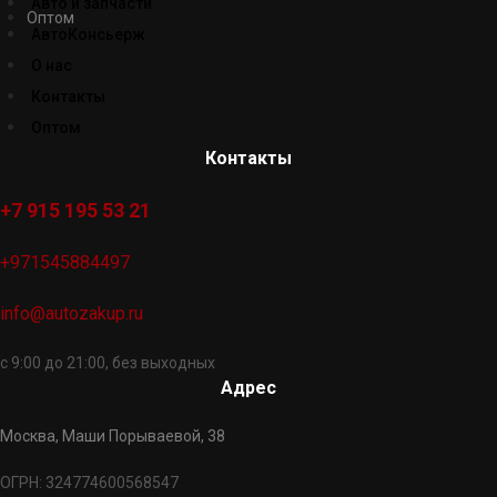
Авто и запчасти
Оптом
АвтоКонсьерж
О нас
Контакты
Оптом
Контакты
+7 915 195 53 21
+971545884497
info@autozakup.ru
с 9:00 до 21:00, без выходных
Адрес
Москва, Маши Порываевой, 38
ОГРН: 324774600568547