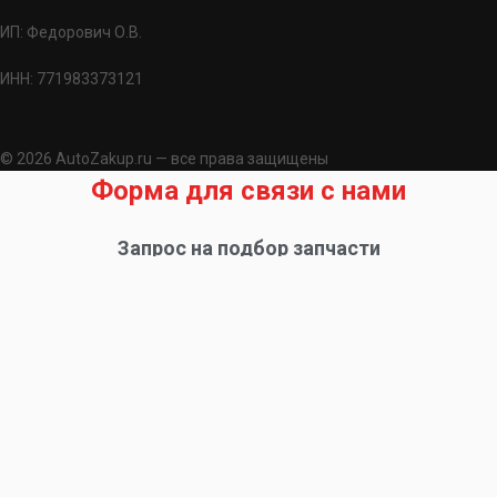
ИП: Федорович О.В.
ИНН: 771983373121
© 2026 AutoZakup.ru — все права защищены
Форма для связи с нами
Запрос на подбор запчасти