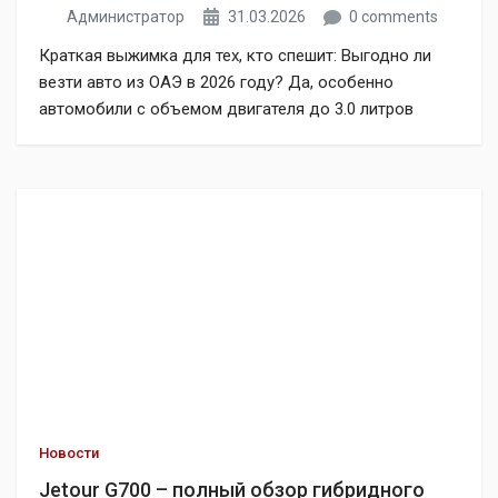
Администратор
31.03.2026
0 comments
Краткая выжимка для тех, кто спешит: Выгодно ли
везти авто из ОАЭ в 2026 году? Да, особенно
автомобили с объемом двигателя до 3.0 литров
возрастом от 3 до 5 лет, оформляемые на
физическое лицо для личного пользования. Какой
утильсбор на авто из Эмиратов в 2026 году? Для
физлиц при соблюдении условий (авто до 3.0 л, […]
Новости
Jetour G700 – полный обзор гибридного