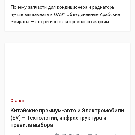
Почему запчасти для кондиционера и радиаторы
лучше заказывать в ОАЭ? Объединенные Арабские
Эмираты — это регион с экстремально жарким
климатом (летом температура превышает +50°C).
Местный рынок перенасыщен запчастями для систем
охлаждения и кондиционирования (GCC specs),
которые имеют увеличенный ресурс, утолщенные
соты радиаторов и усиленные компрессоры. Цены на
них из-за нулевых экспортных пошлин ниже на 20-
40%. […]
Статьи
Китайские премиум-авто и Электромобили
(EV) – Технологии, инфраструктура и
правила выбора