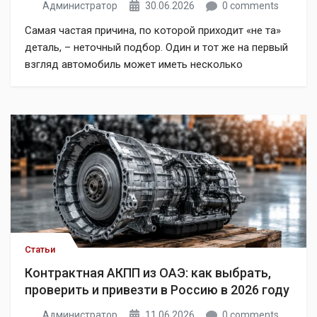
Администратор
30.06.2026
0 comments
Самая частая причина, по которой приходит «не та»
деталь, – неточный подбор. Один и тот же на первый
взгляд автомобиль может иметь несколько
модификаций двигателя, коробки, кузова и
электрики, которые между собой не
взаимозаменяемы. Надёжный способ исключить
ошибку один: подбор по VIN-коду. В этой инструкции
разберём, что такое VIN, где его найти, как он
расшифровывается, […]
Статьи
Контрактная АКПП из ОАЭ: как выбрать,
проверить и привезти в Россию в 2026 году
Администратор
11.06.2026
0 comments