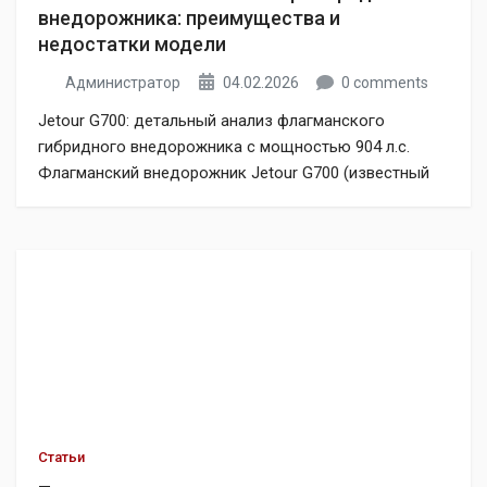
внедорожника: преимущества и
недостатки модели
Администратор
04.02.2026
0 comments
Jetour G700: детальный анализ флагманского
гибридного внедорожника с мощностью 904 л.с.
Флагманский внедорожник Jetour G700 (известный
на родине как Jetour Zongheng) с инновационной
гибридной трансмиссией мощностью 904 л.с. в
скором времени поступит на российский рынок. В
Китае этот премиальный гибридный SUV уже
завоевывает популярность второй год, и количество
владельцев гибридного внедорожника Jetour G700
давно превысило […]
Статьи