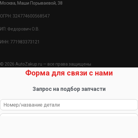
Москва, Маши Порываевой, 38
ОГРН: 324774600568547
ИП: Федорович О.В.
ИНН: 771983373121
© 2026 AutoZakup.ru — все права защищены
Форма для связи с нами
Запрос на подбор запчасти