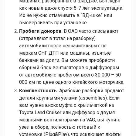
машинах, разобранных в Шардже, выглядят
как новые даже спустя 5-7 лет эксплуатации.
Их не нужно отмачивать в “ВД-шке” или
высверливать при установке.
Пробеги доноров.
В ОАЭ часто списывают
(отправляют в тотал на разборку)
автомобили после незначительных по
меркам СНГ ДТП или машины, изъятые
банками за долги. Вы можете приобрести
сборный блок вентиляторов с диффузором
от автомобиля с пробегом всего 30 000 – 50
000 км по цене одного китайского моторчика.
Комплектность.
Арабские разборки продают
детали крупными узлами (assemblies). Если
вам нужна вискомуфта с крыльчаткой на
Toyota Land Cruiser или диффузор с двумя
мощными вентиляторами на VAG, вы купите
узел в сборе, полностью готовый к
установке (Plug&Play), что исключает люфты