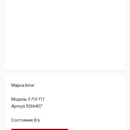
Марка:
bmw
Модель:
5 f10 f11
Арткул:
9266407
Состояние:
б/у