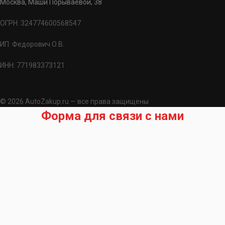
Москва, Маши Порываевой, 38
ОГРН: 324774600568547
ИП: Федорович О.В.
ИНН: 771983373121
© 2026 AutoZakup.ru — все права защищены
Форма для связи с нами
Запрос на подбор запчасти