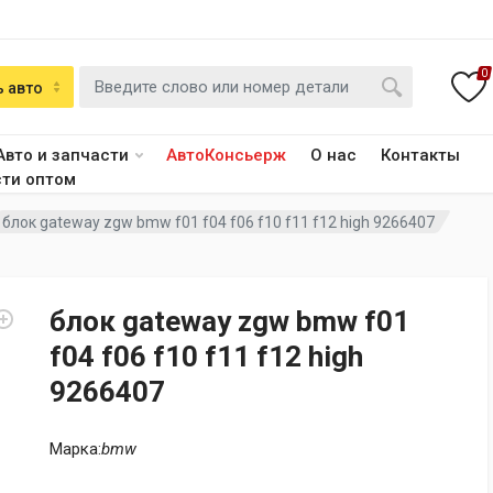
0
 авто
Авто и запчасти
АвтоКонсьерж
О нас
Контакты
сти оптом
блок gateway zgw bmw f01 f04 f06 f10 f11 f12 high 9266407
блок gateway zgw bmw f01
f04 f06 f10 f11 f12 high
9266407
Марка:
bmw