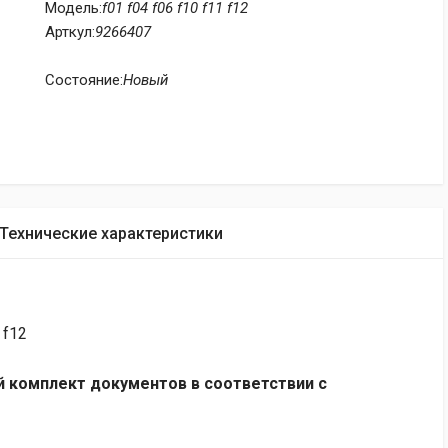
Модель:
f01 f04 f06 f10 f11 f12
Арткул:
9266407
Состояние:
Новый
Технические характеристики
 f12
 комплект документов в соответствии с