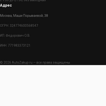
с 9:00 до 21:00, без выходных
Адрес
Москва, Маши Порываевой, 38
ОГРН: 324774600568547
ИП: Федорович О.В.
ИНН: 771983373121
© 2026 AutoZakup.ru — все права защищены