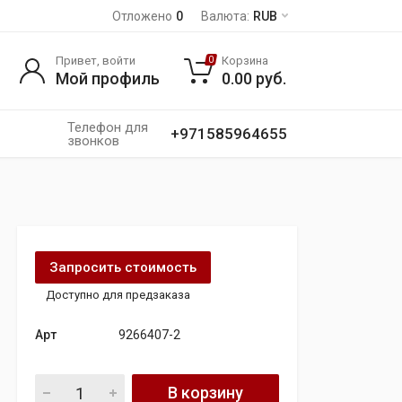
Отложено
0
Валюта:
RUB
Привет, войти
Корзина
0
Мой профиль
0.00
руб.
Телефон для
+971585964655
звонков
Запросить стоимость
Доступно для предзаказа
Арт
9266407-2
блок gateway zgw bmw f01 f04 f06 f10 f11 f12 high 9266407 
В корзину