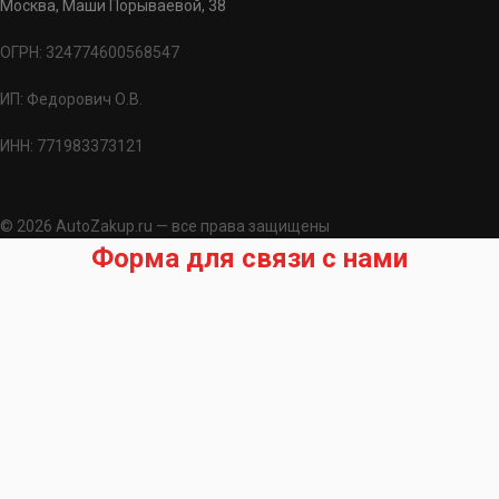
Москва, Маши Порываевой, 38
ОГРН: 324774600568547
ИП: Федорович О.В.
ИНН: 771983373121
© 2026 AutoZakup.ru — все права защищены
Форма для связи с нами
Запрос на подбор запчасти