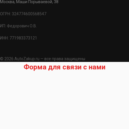
Москва, Маши Порываевой, 38
ОГРН: 324774600568547
ИП: Федорович О.В.
ИНН: 771983373121
© 2026 AutoZakup.ru — все права защищены
Форма для связи с нами
Запрос на подбор запчасти