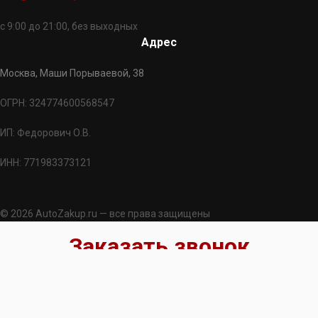
с 9:00 до 21:00, без выходных
Адрес
Москва, Маши Порываевой, 38
ОГРН: 324774600568547
ИП: Федорович О.В.
ИНН: 771983373121
© 2026 AutoZakup.ru — все права защищены
Заказать звонок