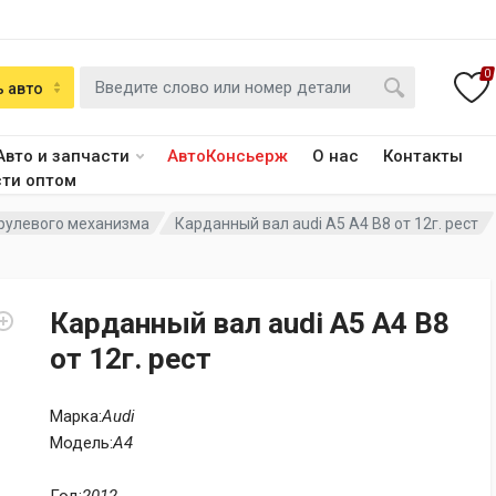
0
 авто
Авто и запчасти
АвтоКонсьерж
О нас
Контакты
сти оптом
рулевого механизма
Карданный вал audi A5 A4 B8 от 12г. рест
Карданный вал audi A5 A4 B8
от 12г. рест
Марка:
Audi
Модель:
A4