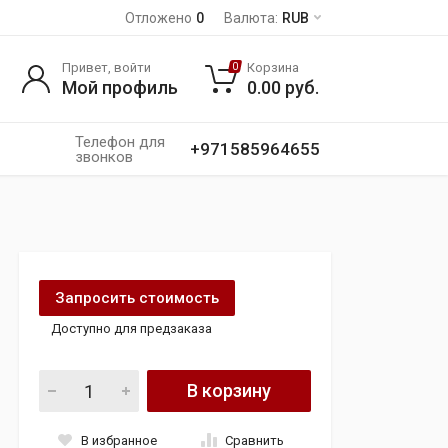
Отложено
0
Валюта:
RUB
Привет, войти
Корзина
0
Мой профиль
0.00
руб.
Телефон для
+971585964655
звонков
Запросить стоимость
Доступно для предзаказа
Карданный вал audi A5 A4 B8 от 12г. рест quantity
В корзину
В избранное
Сравнить