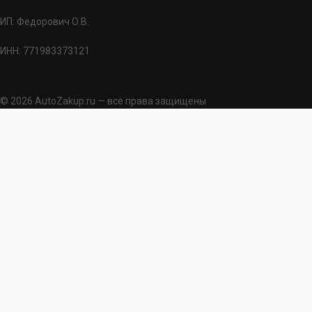
ИП: Федорович О.В.
ИНН: 771983373121
© 2026 AutoZakup.ru — все права защищены