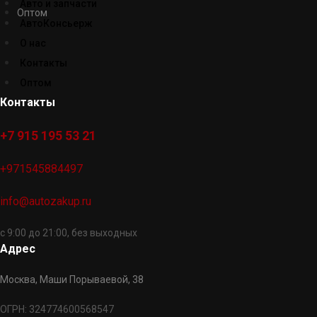
Авто и запчасти
Оптом
АвтоКонсьерж
О нас
Контакты
Оптом
Контакты
+7 915 195 53 21
+971545884497
info@autozakup.ru
с 9:00 до 21:00, без выходных
Адрес
Москва, Маши Порываевой, 38
ОГРН: 324774600568547