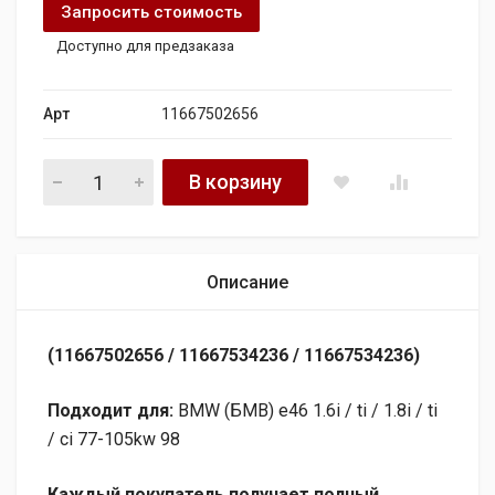
Запросить стоимость
Доступно для предзаказа
Арт
11667502656
Насос вакуумный PIERBURG quantity
В корзину
Описание
(11667502656 / 11667534236 / 11667534236)
Подходит для:
BMW (БМВ) e46 1.6i / ti / 1.8i / ti
/ ci 77-105kw 98
Каждый покупатель получает полный