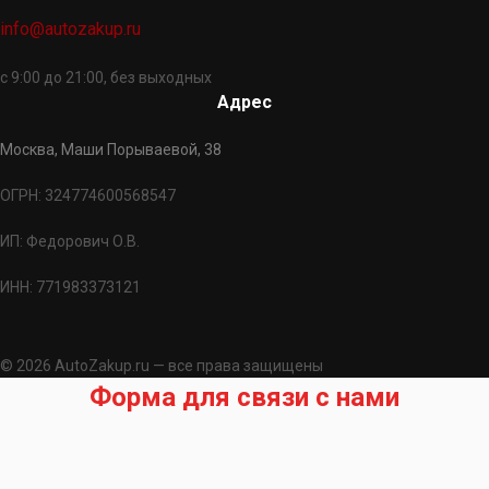
info@autozakup.ru
с 9:00 до 21:00, без выходных
Адрес
Москва, Маши Порываевой, 38
ОГРН: 324774600568547
ИП: Федорович О.В.
ИНН: 771983373121
© 2026 AutoZakup.ru — все права защищены
Форма для связи с нами
Запрос на подбор запчасти