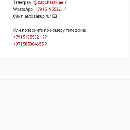
Телеграм:
@zapchastiuae
?
WhatsApp:
+79151955321
?
Сайт: autozakup.ru/ ⌨️
Или позвоните по номеру телефона:
+79151955321
??
+971585964655
?