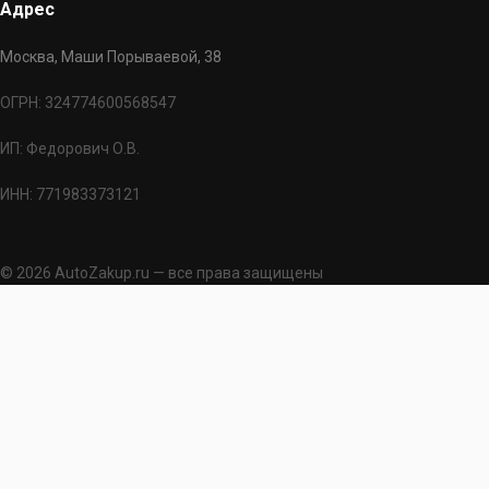
Адрес
Москва, Маши Порываевой, 38
ОГРН: 324774600568547
ИП: Федорович О.В.
ИНН: 771983373121
© 2026 AutoZakup.ru — все права защищены