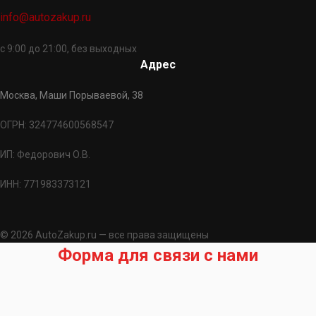
info@autozakup.ru
с 9:00 до 21:00, без выходных
Адрес
Москва, Маши Порываевой, 38
ОГРН: 324774600568547
ИП: Федорович О.В.
ИНН: 771983373121
© 2026 AutoZakup.ru — все права защищены
Форма для связи с нами
Запрос на подбор запчасти