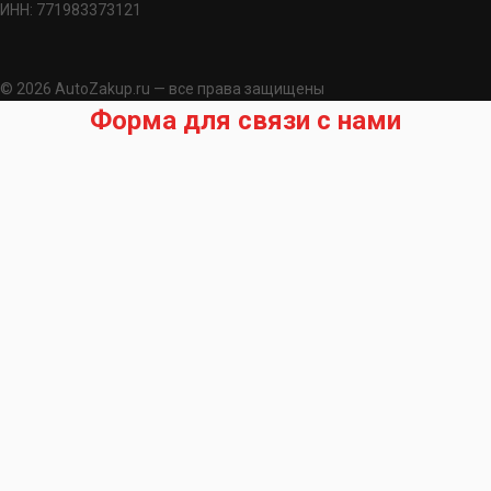
ИНН: 771983373121
© 2026 AutoZakup.ru — все права защищены
Форма для связи с нами
Запрос на подбор запчасти