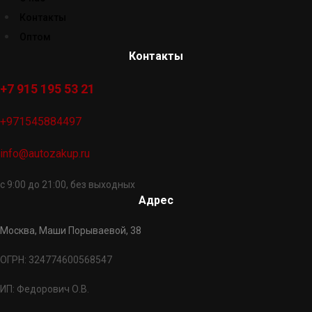
Контакты
Оптом
Контакты
+7 915 195 53 21
+971545884497
info@autozakup.ru
с 9:00 до 21:00, без выходных
Адрес
Москва, Маши Порываевой, 38
ОГРН: 324774600568547
ИП: Федорович О.В.