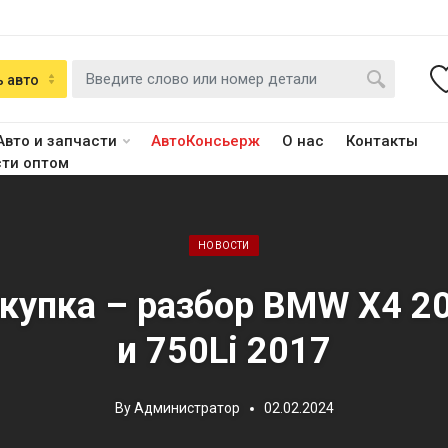
 авто
Авто и запчасти
АвтоКонсьерж
О нас
Контакты
сти оптом
Posted in:
НОВОСТИ
купка – разбор BMW X4 2
и 750Li 2017
By
Администратор
02.02.2024