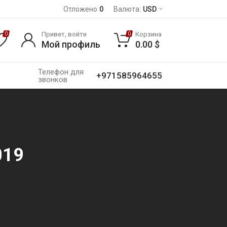
Отложено
0
Валюта:
USD
Привет, войти
Корзина
0
0
Мой профиль
0.00
$
Телефон для
+971585964655
звонков
019