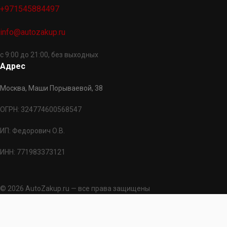
+971545884497
info@autozakup.ru
с 9:00 до 21:00, без выходных
Адрес
Москва, Маши Порываевой, 38
ОГРН: 324774600568547
ИП: Федорович О.В.
ИНН: 771983373121
© 2026 AutoZakup.ru — все права защищены