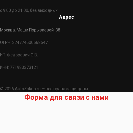
с 9:00 до 21:00, без выходных
Адрес
Москва, Маши Порываевой, 38
ОГРН: 324774600568547
ИП: Федорович О.В.
ИНН: 771983373121
© 2026 AutoZakup.ru — все права защищены
Форма для связи с нами
Запрос на подбор запчасти