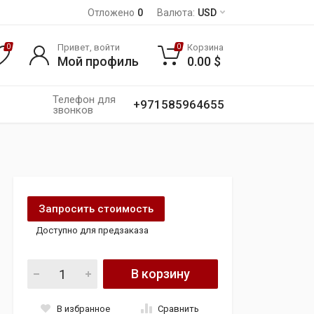
Отложено
0
Валюта:
USD
Привет, войти
Корзина
0
0
Мой профиль
0.00
$
Телефон для
+971585964655
звонков
Запросить стоимость
Доступно для предзаказа
Рулевая рейка BMW F30 F32 F20 X-DRIVE 4X4 quantity
В корзину
В избранное
Сравнить