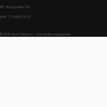
ИП: Федорович О.В.
ИНН: 771983373121
© 2026 AutoZakup.ru — все права защищены