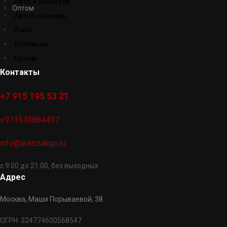
Авто и запчасти
Оптом
АвтоКонсьерж
О нас
Контакты
Оптом
Контакты
+7 915 195 53 21
+971545884497
info@autozakup.ru
с 9:00 до 21:00, без выходных
Адрес
Москва, Маши Порываевой, 38
ОГРН: 324774600568547