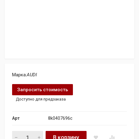
Марка:
AUDI
Запросить стоимость
Доступно для предзаказа
Арт
8k0407696c
рычаг audi 8k0407696c quantity
В корзину