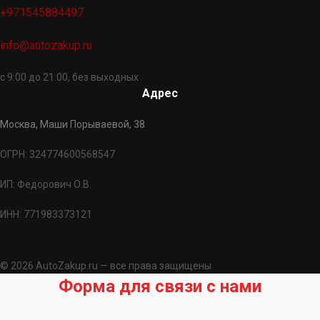
+971545884497
info@autozakup.ru
с 9:00 до 21:00, без выходных
Адрес
Москва, Маши Порываевой, 38
ОГРН: 324774600568547
ИП: Федорович О.В.
ИНН: 771983373121
© 2026 AutoZakup.ru — все права защищены
Форма для связи с нами