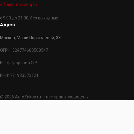
info@autozakup.ru
с 9:00 до 21:00, без выходных
Адрес
Москва, Маши Порываевой, 38
ОГРН: 324774600568547
ИП: Федорович О.В.
ИНН: 771983373121
© 2026 AutoZakup.ru — все права защищены