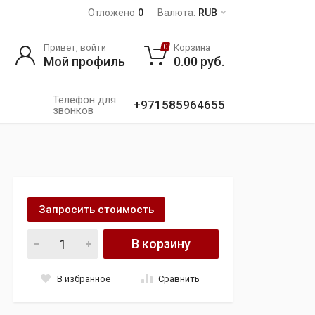
Отложено
0
Валюта:
RUB
Привет, войти
Корзина
0
Мой профиль
0.00
руб.
Телефон для
+971585964655
звонков
Запросить стоимость
Toyota Land Cruiser 3.5TT VXR 2022 года quantity
В корзину
В избранное
Сравнить